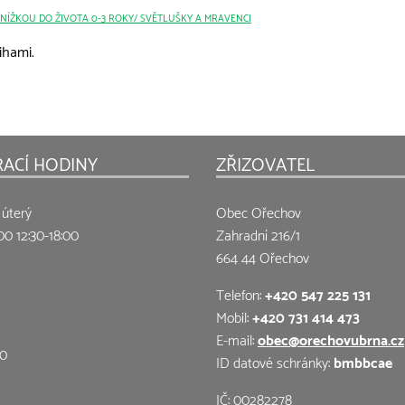
KNÍŽKOU DO ŽIVOTA 0-3 ROKY/ SVĚTLUŠKY A MRAVENCI
ihami.
RACÍ HODINY
ZŘIZOVATEL
 úterý
Obec Ořechov
00 12:30-18:00
Zahradní 216/1
664 44 Ořechov
Telefon:
+420 547 225 131
Mobil:
+420 731 414 473
E-mail:
obec@orechovubrna.cz
00
ID datové schránky:
bmbbcae
IČ: 00282278