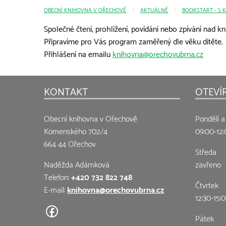
OBECNÍ KNIHOVNA V OŘECHOVĚ
CURRENT:
AKTUÁLNĚ
BOOKSTART - S 
Společné čtení, prohlížení, povídání nebo zpívání nad kn
Připravíme pro Vás program zaměřený dle věku dítěte.
Přihlášení na emailu
knihovna@orechovubrna.cz
KONTAKT
OTEVÍ
Obecní knihovna v Ořechově
Pondělí a
Komenského 702/4
09:00-12:
664 44 Ořechov
Středa
Naděžda Adámková
zavřeno
Telefon:
+420 732 822 748
Čtvrtek
E-mail:
knihovna@orechovubrna.cz
12:30-15:
Pátek