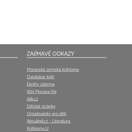
ZAJÍMAVÉ ODKAZY
Moravská zemská knihovna
Databáze knih
Eknihy zdarma
Jižní Morava čte
Alík.cz
Dětské stránky
Omalovánky pro děti
Aktuálně.cz - Literatura
Knihovny.cz