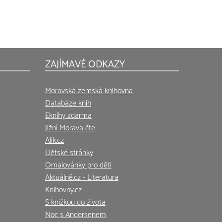
ZAJÍMAVÉ ODKAZY
Moravská zemská knihovna
Databáze knih
Eknihy zdarma
Jižní Morava čte
Alík.cz
Dětské stránky
Omalovánky pro děti
Aktuálně.cz - Literatura
Knihovny.cz
S knížkou do života
Noc s Andersenem