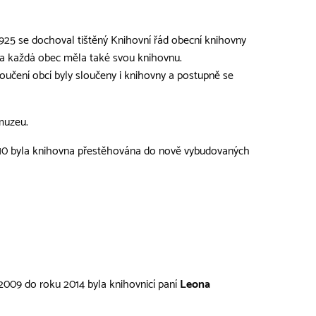
925 se dochoval tištěný Knihovní řád obecní knihovny
í a každá obec měla také svou knihovnu.
učení obcí byly sloučeny i knihovny a postupně se
muzeu.
2010 byla knihovna přestěhována do nově vybudovaných
009 do roku 2014 byla knihovnicí paní
Leona