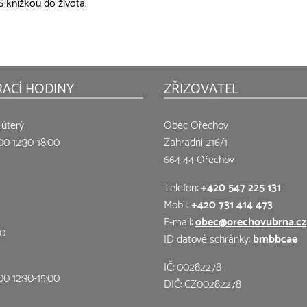
 knížkou do života.
RACÍ HODINY
ZŘIZOVATEL
 úterý
Obec Ořechov
00 12:30-18:00
Zahradní 216/1
664 44 Ořechov
Telefon:
+420 547 225 131
Mobil:
+420 731 414 473
E-mail:
obec@orechovubrna.cz
00
ID datové schránky:
bmbbcae
IČ: 00282278
00 12:30-15:00
DIČ: CZ00282278