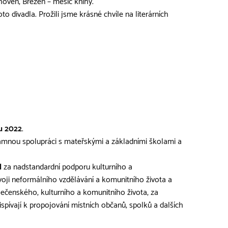
hoven, Březen – měsíc knihy.
o divadla. Prožili jsme krásné chvíle na literárních
u 2022
.
amnou spolupráci s mateřskými a základními školami a
l
za nadstandardní podporu kulturního a
voji neformálního vzdělávání a komunitního života a
lečenského, kulturního a komunitního života, za
spívají k propojování místních občanů, spolků a dalších