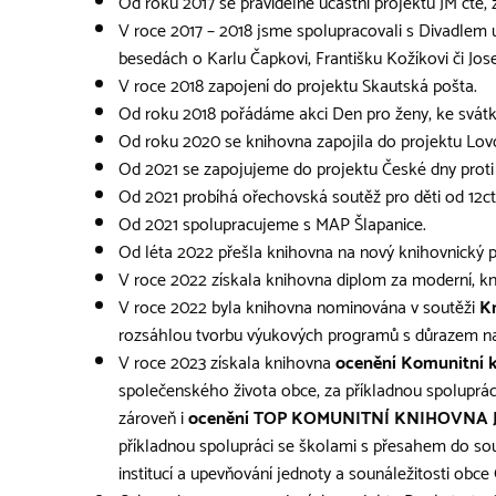
Od roku 2017 se pravidelně účastní projektu JM čte,
V roce 2017 – 2018 jsme spolupracovali s Divadlem u 
besedách o Karlu Čapkovi, Františku Kožíkovi či Jos
V roce 2018 zapojení do projektu Skautská pošta.
Od roku 2018 pořádáme akci Den pro ženy, ke svát
Od roku 2020 se knihovna zapojila do projektu Lovc
Od 2021 se zapojujeme do projektu České dny proti 
Od 2021 probíhá ořechovská soutěž pro děti od 12ct
Od 2021 spolupracujeme s MAP Šlapanice.
Od léta 2022 přešla knihovna na nový knihovnický 
V roce 2022 získala knihovna diplom za moderní, k
V roce 2022 byla knihovna nominována v soutěži
Kn
rozsáhlou tvorbu výukových programů s důrazem na d
V roce 2023 získala knihovna
ocenění Komunitní k
společenského života obce, za příkladnou spolupráci
zároveň i
ocenění TOP KOMUNITNÍ KNIHOVNA
příkladnou spolupráci se školami s přesahem do sous
institucí a upevňování jednoty a sounáležitosti obce