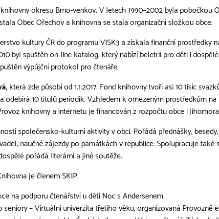
zi knihovny okresu Brno-venkov. V letech 1990–2002 byla pobočkou Ok
 stala Obec Ořechov a knihovna se stala organizační složkou obce.
erstvo kultury ČR do programu VISK3 a získala finanční prostředky n
10 byl spuštěn on-line katalog, který nabízí beletrii pro děti i dosp
puštěn výpůjční protokol pro čtenáře.
á,
která zde působí od 1.1.2017. Fond knihovny tvoří asi 10 tisíc svaz
vna odebírá 10 titulů periodik. Vzhledem k omezeným prostředkům na 
ovoz knihovny a internetu je financován z rozpočtu obce i Jihomora
stí společensko-kulturní aktivity v obci. Pořádá přednášky, besedy, 
vadel, naučné zájezdy po památkách v republice. Spolupracuje také 
dospělé pořádá literární a jiné soutěže.
 Knihovna je členem SKIP.
kce na podporu čtenářství u dětí Noc s Andersenem.
 seniory – Virtuální univerzita třetího věku, organizovaná Provozně