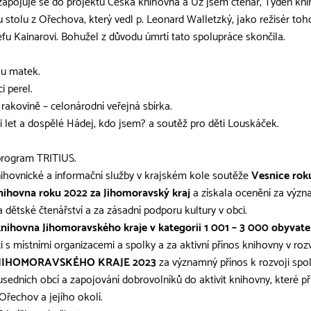
 zapojuje se do projektu Česká knihovna a Už jsem čtenář, Týden kni
stolu z Ořechova, který vedl p. Leonard Walletzký, jako režisér tohot
efu Kainarovi. Bohužel z důvodu úmrtí tato spolupráce skončila.
ku matek.
i perel.
rakovině – celonárodní veřejná sbírka.
i let a dospělé Hádej, kdo jsem? a soutěž pro děti Louskáček.
program TRITIUS.
nihovnické a informační služby v krajském kole soutěže
Vesnice rok
ihovna roku 2022 za Jihomoravský kraj
a získala ocenění za význ
ětské čtenářství a za zásadní podporu kultury v obci.
nihovna Jihomoravského kraje v kategorii 1 001 – 3 000 obyvate
 s místními organizacemi a spolky a za aktivní přínos knihovny v roz
 JIHOMORAVSKÉHO KRAJE 2023
za významný přínos k rozvoji spo
edních obcí a zapojování dobrovolníků do aktivit knihovny, které při
 Ořechov a jejího okolí.