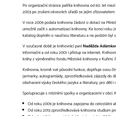
Po organizační stránce patřila knihovna od 60. let me
2003 po zrušení okresních úřadů se jejím zřizovatelem
V roce 2009 podala knihovna žádost o dotaci na Minist
umožnil začít s automatizací knihovny. Ke konci roku 20
katalog doplněn o naučnou literaturu a na podzim byl s
V současné době je knihovnicí paní
Naděžda Adámkov
informační a od roku 2001 i přístup na internet. Kniho
knihy z výměnného fondu Městské knihovny v Kuřimi. Pr
Knihovna, kromě své původní funkce, doplňuje svou činno
jarmarky, autogramiády, zprostředkovává zájezdy do di
obohacení výuky českého jazyka a literatury, pro děti i 
Spolupracuje s místními spolky a organizacemi v obci.
Od roku 2009 je knihovna zapojena do celostátní a
Od roku 2013 zprostřed­kovává knihovna studium pro