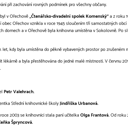
ní při zachování rovných podmínek pro všechny občany.
y byl v Ořechově
„Čtenářsko-divadelní spolek Komenský“
a z roku 1
jší obec Ořechov vznikla v roce 1945 sloučením tří samostatných obc
ích domech a v Ořechově byla knihovna umístěna v Sokolovně. Po slo
. let, kdy byla umístěna do pěkně vybavených prostor po zrušeném 
nit lékárně a byla přestěhována do jedné malé místnosti. V červnu 
.
tel
Petr Valehrach.
ventka Střední knihovnické školy
Jindřiška Urbanová.
roce 2003 se knihovnici stala paní učitelka
Olga Frantová.
Od roku 2
Zeňka Špryncová.