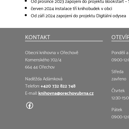
Od prosince 2023 zapojení do projektu Bookstart – S
červen 2024 instalace tří knihobudek v obci
Od září 2024 zapojení do projektu Digitální odysea
KONTAKT
OTEVÍ
Obecní knihovna v Ořechově
Pondělí a
Komenského 702/4
09:00-12:
664 44 Ořechov
Středa
Naděžda Adámková
zavřeno
Telefon:
+420 732 822 748
Čtvrtek
E-mail:
knihovna@orechovubrna.cz
12:30-15:
Pátek
09:00-12: