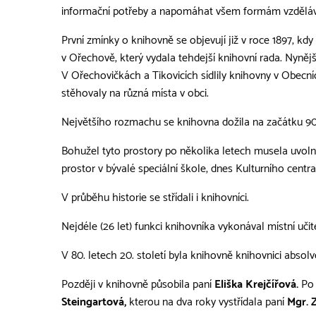
informační potřeby a napomáhat všem formám vzdělává
První zmínky o knihovně se objevují již v roce 1897, kd
v Ořechově, který vydala tehdejší knihovní rada. Nyně
V Ořechovičkách a Tikovicích sídlily knihovny v Obecn
stěhovaly na různá místa v obci.
Největšího rozmachu se knihovna dožila na začátku 90
Bohužel tyto prostory po několika letech musela uvol
prostor v bývalé speciální škole, dnes Kulturního centra
V průběhu historie se střídali i knihovníci.
Nejdéle (26 let) funkci knihovníka vykonával místní uči
V 80. letech 20. století byla knihovně knihovnici absol
Později v knihovně působila paní
Eliška Krejčířová.
Po 
Steingartová,
kterou na dva roky vystřídala paní
Mgr. 