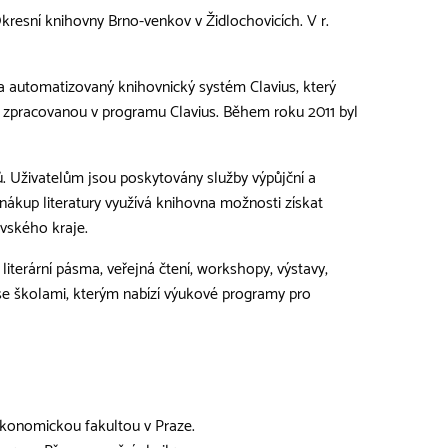
resní knihovny Brno-venkov v Židlochovicích. V r.
a automatizovaný knihovnický systém Clavius, který
ělé zpracovanou v programu Clavius. Během roku 2011 byl
ků. Uživatelům jsou poskytovány služby výpůjční a
nákup literatury využívá knihovna možnosti získat
vské­ho kraje.
literární pásma, veřejná čtení, workshopy, výstavy,
se školami, kterým nabízí výukové programy pro
 ekonomickou fakultou v Praze.