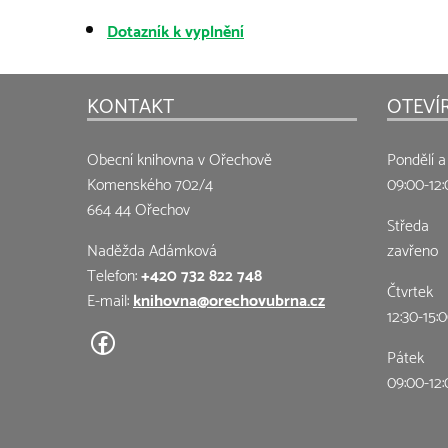
Dotazník k vyplnění
KONTAKT
OTEVÍ
Obecní knihovna v Ořechově
Pondělí a
Komenského 702/4
09:00-12:
664 44 Ořechov
Středa
Naděžda Adámková
zavřeno
Telefon:
+420 732 822 748
Čtvrtek
E-mail:
knihovna@orechovubrna.cz
12:30-15:
Pátek
09:00-12: