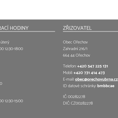
RACÍ HODINY
ZŘIZOVATEL
 úterý
Obec Ořechov
00 12:30-18:00
Zahradní 216/1
664 44 Ořechov
Telefon:
+420 547 225 131
Mobil:
+420 731 414 473
E-mail:
obec@orechovubrna.cz
00
ID datové schránky:
bmbbcae
IČ: 00282278
00 12:30-15:00
DIČ: CZ00282278