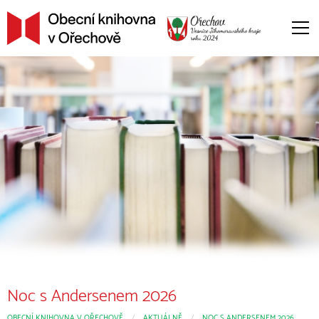
Noc s Andersenem 2026
OBECNÍ KNIHOVNA V OŘECHOVĚ
CURRENT:
AKTUÁLNĚ
NOC S ANDERSENEM 2026