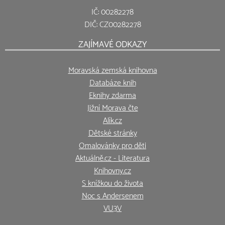
IČ: 00282278
DIČ: CZ00282278
ZAJÍMAVÉ ODKAZY
Moravská zemská knihovna
Databáze knih
Eknihy zdarma
Jižní Morava čte
Alík.cz
Dětské stránky
Omalovánky pro děti
Aktuálně.cz - Literatura
Knihovny.cz
S knížkou do života
Noc s Andersenem
VU3V