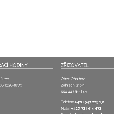
RACÍ HODINY
ZŘIZOVATEL
 úterý
Obec Ořechov
00 12:30-18:00
Zahradní 216/1
664 44 Ořechov
Telefon:
+420 547 225 131
Mobil:
+420 731 414 473