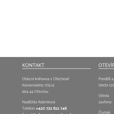
KONTAKT
OTEVÍ
Obecní knihovna v Ořechově
Pondělí a
Komenského 702/4
09:00-12:
664 44 Ořechov
Středa
Naděžda Adámková
zavřeno
Telefon:
+420 732 822 748
Čtvrtek